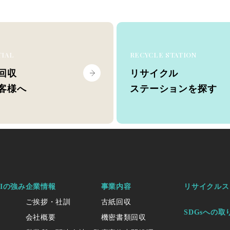
TIAL
RECYCLE STATION
回収
リサイクル
客様へ
ステーションを探す
KIの強み
企業情報
事業内容
リサイクルス
ご挨拶・社訓
古紙回収
SDGsへの取
会社概要
機密書類回収