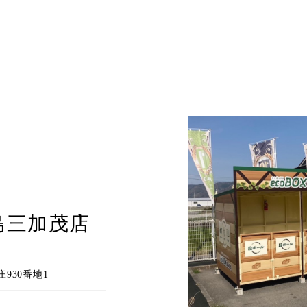
島三加茂店
庄930番地1