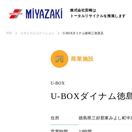
株式会社宮崎は
トータルリサイクルを推進します
TOP
リサイクルステーション
U-BOXダイナム徳島三加茂店
商業施設
U-BOX
U-BOXダイナム徳
住所
徳島県三好郡東みよし町中
営業時間
24時間