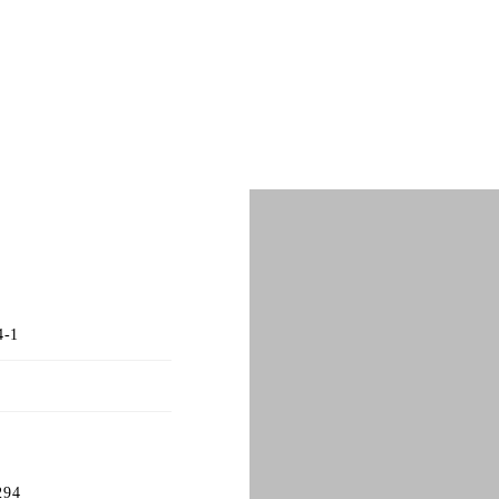
4-1
294