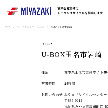
株式会社宮崎は
トータルリサイクルを推進します
TOP
リサイクルステーション
U-BOX玉名市岩崎
U-BOX
U-BOX玉名市岩崎
住所
熊本県玉名市岩崎堂ノ下48
営業時間
24時間
お問い合わせ
みやまリサイクルセンター
〒839-0212
福岡県みやま市高田町江浦