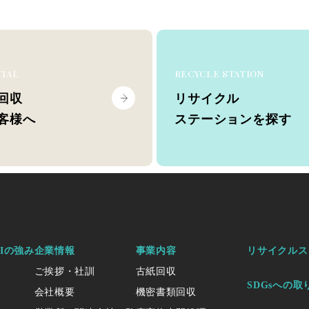
TIAL
RECYCLE STATION
回収
リサイクル
客様へ
ステーションを探す
KIの強み
企業情報
事業内容
リサイクルス
ご挨拶・社訓
古紙回収
SDGsへの取
会社概要
機密書類回収