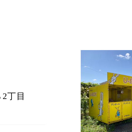
ら2丁目
1