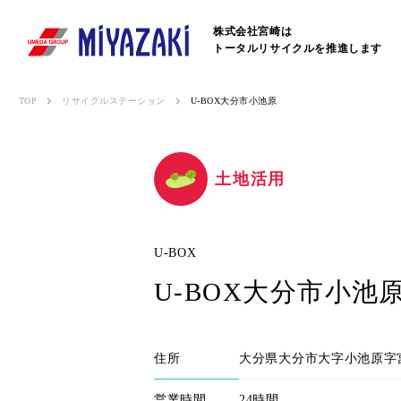
株式会社宮崎は
トータルリサイクルを推進します
TOP
リサイクルステーション
U-BOX大分市小池原
土地活用
U-BOX
U-BOX大分市小池
住所
大分県大分市大字小池原字宮
営業時間
24時間