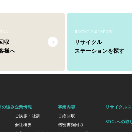
TIAL
RECYCLE STATION
回収
リサイクル
客様へ
ステーションを探す
KIの強み
企業情報
事業内容
リサイクルス
ご挨拶・社訓
古紙回収
SDGsへの取
会社概要
機密書類回収