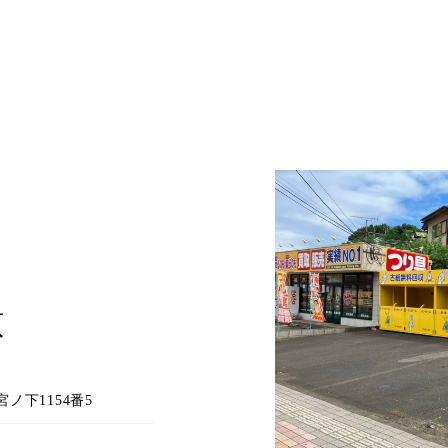
原
ノ下1154番5