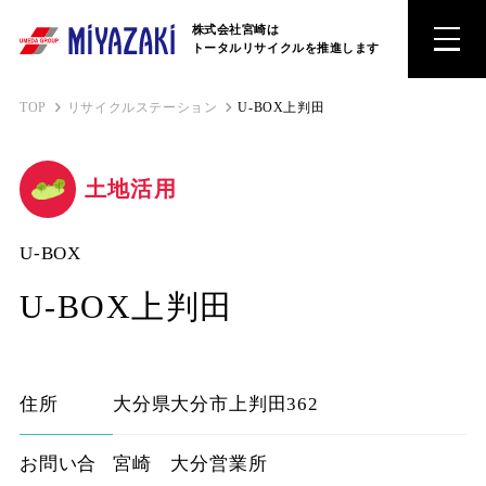
株式会社宮崎は
トータルリサイクルを推進します
TOP
リサイクルステーション
U-BOX上判田
土地活用
U-BOX
U-BOX上判田
住所
大分県大分市上判田362
お問い合
宮崎 大分営業所