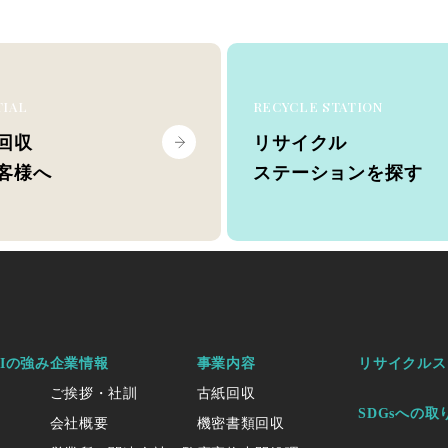
TIAL
RECYCLE STATION
回収
リサイクル
客様へ
ステーションを探す
KIの強み
企業情報
事業内容
リサイクルス
ご挨拶・社訓
古紙回収
SDGsへの取
会社概要
機密書類回収