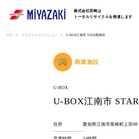
株式会社宮崎は
トータルリサイクルを推進します
TOP
リサイクルステーション
U-BOX江南市 STAR尾崎店
商業施設
U-BOX
U-BOX江南市 ST
住所
愛知県江南市尾崎町上田8
営業時間
24時間